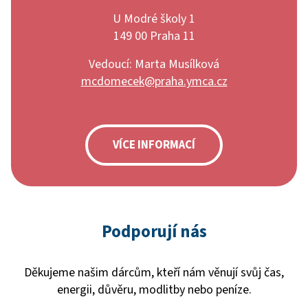
U Modré školy 1
149 00 Praha 11
Vedoucí: Marta Musílková
mcdomecek@praha.ymca.cz
VÍCE INFORMACÍ
Podporují nás
Děkujeme našim dárcům, kteří nám věnují svůj čas,
energii, důvěru, modlitby nebo peníze.