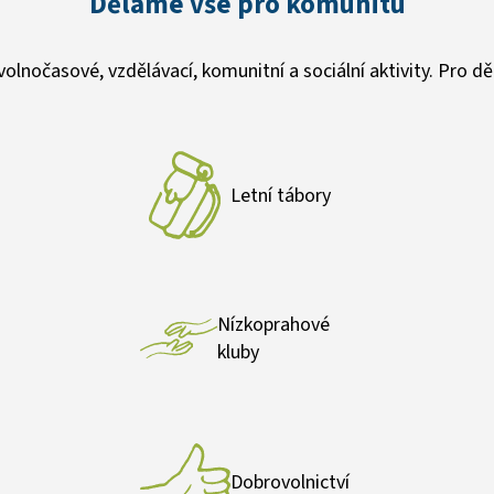
Děláme vše pro komunitu
lnočasové, vzdělávací, komunitní a sociální aktivity. Pro dět
Letní tábory
Nízkoprahové
kluby
Dobrovolnictví