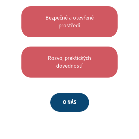
Bezpečné a otevřené
prostředí
Rozvoj praktických
dovedností
O NÁS