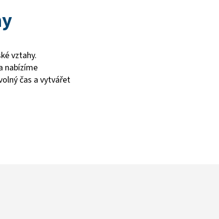
hy
ké vztahy.
a nabízíme
volný čas a vytvářet